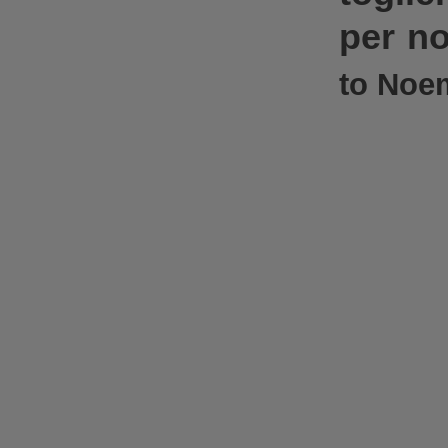
per no
to Noe