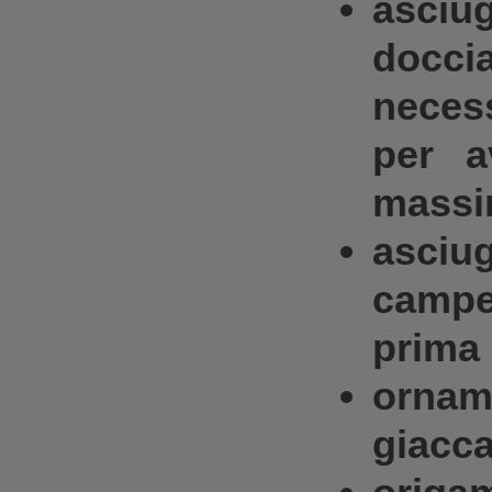
asciug
docci
necess
per a
massi
asci
campe
prima 
ornam
giacca