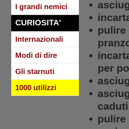
asciug
I grandi nemici
incart
CURIOSITA'
pulir
Internazionali
pranzo
incar
Modi di dire
per po
Gli starnuti
asciug
1000 utilizzi
asciu
caduti
pulire