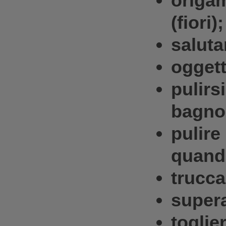
origa
(fiori);
saluta
oggett
pulir
bagno
pulir
quand
trucca
supera
togli