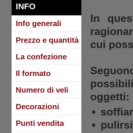
INFO
In ques
Info generali
ragionar
Prezzo e quantità
cui possi
La confezione
Seguono
Il formato
possibi
Numero di veli
oggetti:
Decorazioni
soffiar
Punti vendita
pulirs